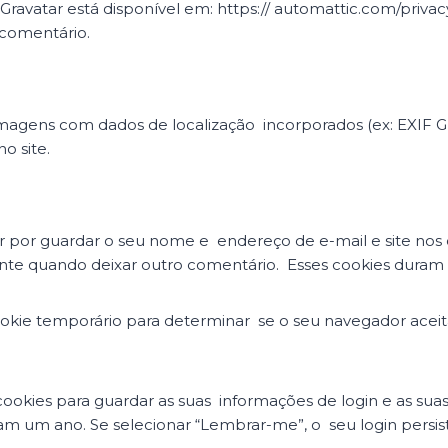
ço Gravatar está disponível em: https:// automattic.com/priv
u comentário.
r imagens com dados de localização incorporados (ex: EXIF G
o site.
r por guardar o seu nome e endereço de e-mail e site nos c
nte quando deixar outro comentário. Esses cookies duram
 cookie temporário para determinar se o seu navegador acei
okies para guardar as suas informações de login e as suas
m um ano. Se selecionar “Lembrar-me”, o seu login persisti