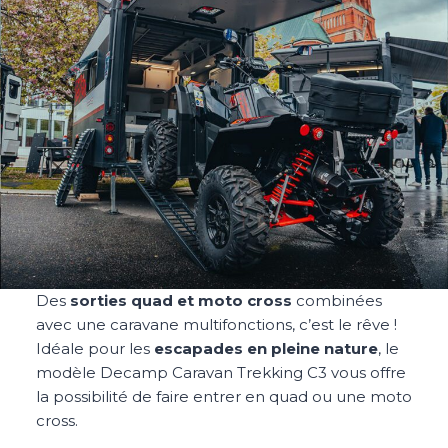
Des
sorties quad et moto cross
combinées
avec une caravane multifonctions, c’est le rêve !
Idéale pour les
escapades en pleine nature
, le
modèle Decamp Caravan Trekking C3 vous offre
la possibilité de faire entrer en quad ou une moto
cross.