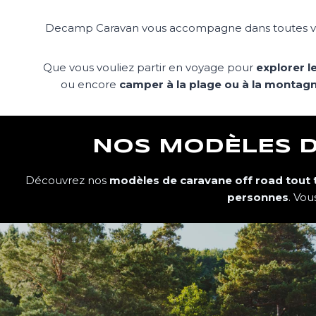
Decamp Caravan vous accompagne dans toutes vo
Que vous vouliez partir en voyage pour
explorer 
ou encore
camper à la plage ou à la montag
NOS MODÈLES D
Découvrez nos
modèles de caravane off road tout t
personnes
. Vo