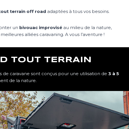
out terrain off road
adaptées à tous vos besoins.
monter un
bivouac improvisé
au milieu de la nature,
illeures alliées caravaning. A vous l’aventure !
D TOUT TERRAIN
 de caravane sont conçus pour une utilisation de
3 à 5
ment de la nature.