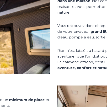
dans une maison
. Nos car
maison, et vous permettent
nature.
Vous retrouvez dans chaque
de votre bivouac :
grand li
d’eau, pompe à eau, sortie 
Rien n’est laissé au hasard 
aventurier que l’on doit po
La caravane offroad, c’est 
aventure, confort et natu
re un
minimum de place
et
ments.