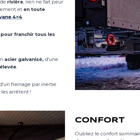
 de
rivière
, rien ne fait peur
inement et
en toute
vane 4×4
.
pour franchir tous les
en
acier galvanisé,
d’une
rélevée
.
 d’un freinage par inertie
les arrêtent !
CONFORT
Oubliez le confort sommair